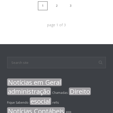
1
2
3
page
1
of
3
Notícias em Geral
administração
Direito
Chamadas
esocial
Fique Sabendo
refis
Notícias Contábeis
RFB