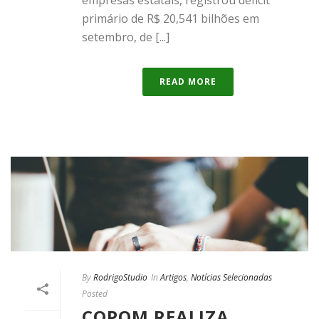
empresas estatais, registrou déficit
primário de R$ 20,541 bilhões em
setembro, de [...]
READ MORE
By
RodrigoStudio
In
Artigos
,
Notícias Selecionadas
Posted
COPOM REALIZA