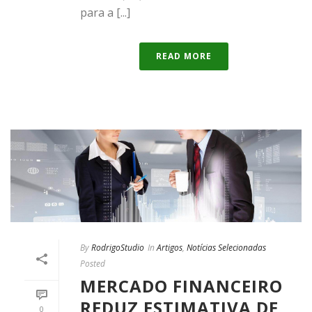
para a [...]
READ MORE
By
RodrigoStudio
In
Artigos
,
Notícias Selecionadas
Posted
MERCADO FINANCEIRO
REDUZ ESTIMATIVA DE
0