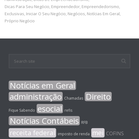
Dicas Para Seu Negócio
Empreendedor
Empreendedorismo
,
,
,
Exclusivas
Iniciar O Seu Negócio
Negócios
Notícias Em Geral
,
,
,
,
Próprio Negócio
Notícias em Geral
administração
Direito
Chamadas
esocial
Fique Sabendo
refis
Notícias Contábeis
RFB
receita federal
mei
COFINS
imposto de renda