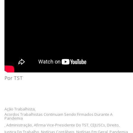
Por TST
Ação Trabalhista
,
Acordos Trabalhistas Continuam Sendo Firmados Durante A
Pandemia
Administração
Afirma Vice-Presidente Do TST
CEJUSCs
Direito
,
,
,
,
,
Justiça Do Trabalho
Notícias Contábeis
Notícias Em Geral
Pandemia
,
,
,