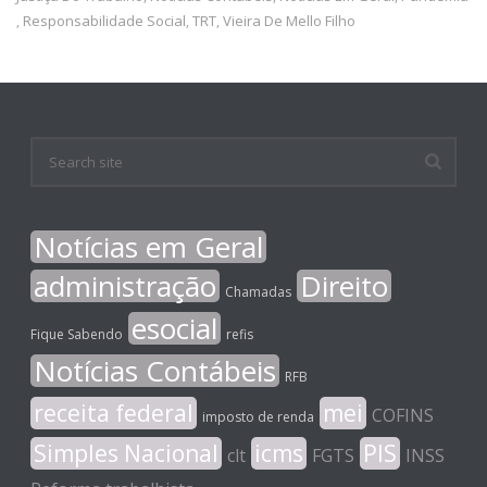
Responsabilidade Social
TRT
Vieira De Mello Filho
,
,
,
Notícias em Geral
administração
Direito
Chamadas
esocial
Fique Sabendo
refis
Notícias Contábeis
RFB
receita federal
mei
COFINS
imposto de renda
Simples Nacional
icms
PIS
clt
FGTS
INSS