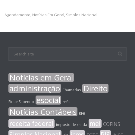
Agendamento
Notícias Em Geral
Simples Nacional
,
,
Notícias em Geral
administração
Direito
Chamadas
esocial
Fique Sabendo
refis
Notícias Contábeis
RFB
receita federal
mei
COFINS
imposto de renda
Simples Nacional
icms
PIS