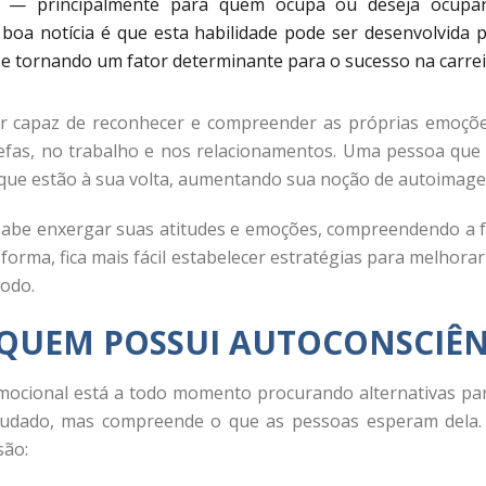
al — principalmente para quem ocupa ou deseja ocupa
A boa notícia é que esta habilidade pode ser desenvolvida 
 se tornando um fator determinante para o sucesso na carrei
 ser capaz de reconhecer e compreender as próprias emoç
arefas, no trabalho e nos relacionamentos. Uma pessoa qu
s que estão à sua volta, aumentando sua noção de autoimag
sabe enxergar suas atitudes e emoções, compreendendo a f
forma, fica mais fácil estabelecer estratégias para melhora
odo.
E QUEM POSSUI AUTOCONSCIÊ
ocional está a todo momento procurando alternativas para
udado, mas compreende o que as pessoas esperam dela. Al
são: