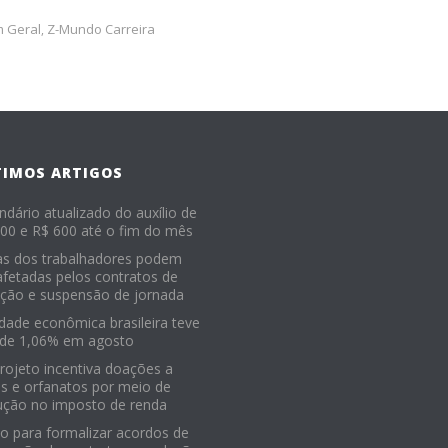
m Geral
Z-Mundo Carreira
,
TIMOS ARTIGOS
ndário atualizado do auxílio de
00 e R$ 600 até o fim do mês
as dos trabalhadores podem
afetadas pelos contratos de
ção e suspensão de jornada
idade econômica brasileira teve
 de 1,06% em agosto
Projeto incentiva doações a
os e orfanatos por meio de
ução no imposto de renda
o para formalizar acordos de