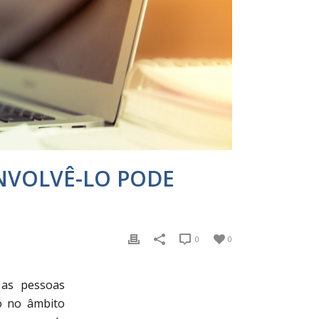
NVOLVÊ-LO PODE
0
0
 as pessoas
o no âmbito