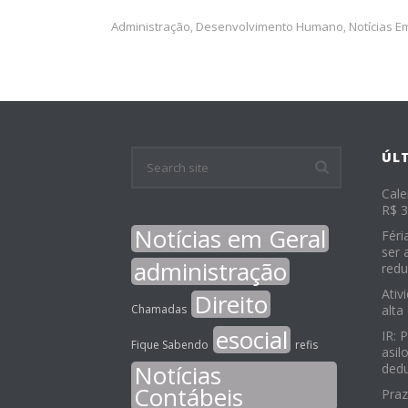
Administração
Desenvolvimento Humano
Notícias E
,
,
ÚL
Cale
R$ 3
Notícias em Geral
Féri
ser 
administração
redu
Ativ
Direito
Chamadas
alta
esocial
IR: 
Fique Sabendo
refis
asil
Notícias
ded
Contábeis
Praz