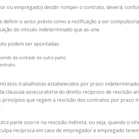
 ou empregado) decidir romper o contrato, deverá, conform
se definir o aviso prévio como a notificação a ser compulso
sação do vínculo indeterminado que as une.
ituto podem ser apontadas:
epende da vontade da outra parte;
ontrato;
.
contratos trabalhistas estabelecidos por prazo indeterminado
 cláusula assecuratória do direito recíproco de rescisão a
 os princípios que regem a rescisão dos contratos por prazo
.
utra parte ocorre na rescisão indireta, ou seja, quando o vín
culpa recíproca em caso de empregador e empregado terem