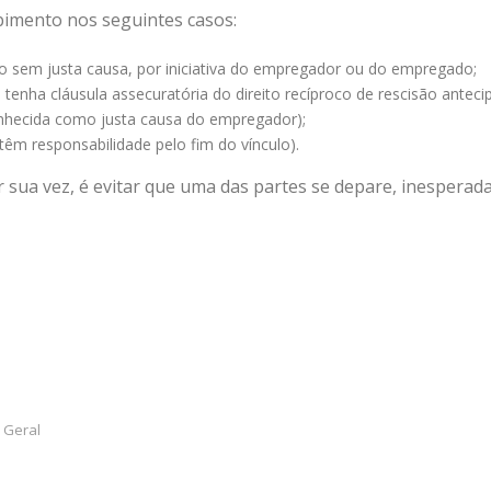
abimento nos seguintes casos:
o sem justa causa, por iniciativa do empregador ou do empregado;
enha cláusula assecuratória do direito recíproco de rescisão antecip
conhecida como justa causa do empregador);
êm responsabilidade pelo fim do vínculo).
por sua vez, é evitar que uma das partes se depare, inespera
 Geral