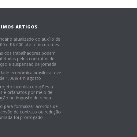
TIMOS ARTIGOS
ndário atualizado do auxílio de
00 e R$ 600 até o fim do mês
as dos trabalhadores podem
afetadas pelos contratos de
ção e suspensão de jornada
idade econômica brasileira teve
 de 1,06% em agosto
Projeto incentiva doações a
os e orfanatos por meio de
ução no imposto de renda
o para formalizar acordos de
ensão de contrato ou redução
ornada foi prorrogado