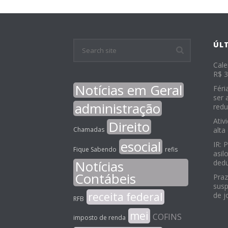
ÚL
Cale
R$ 3
Notícias em Geral
Féri
ser 
administração
redu
Ativ
Direito
Chamadas
alta
esocial
IR: 
Fique Sabendo
refis
asil
Notícias
ded
Contábeis
Praz
susp
receita federal
de j
RFB
mei
COFINS
imposto de renda