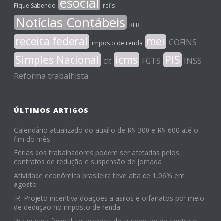
esocial
Fique Sabendo
refis
Notícias Contábeis
RFB
receita federal
mei
COFINS
imposto de renda
Simples Nacional
icms
PIS
clt
FGTS
INSS
Reforma trabalhista
ÚLTIMOS ARTIGOS
Calendário atualizado do auxílio de R$ 300 e R$ 600 até o
fim do mês
Férias dos trabalhadores podem ser afetadas pelos
contratos de redução e suspensão de jornada
Atividade econômica brasileira teve alta de 1,06% em
agosto
IR: Projeto incentiva doações a asilos e orfanatos por meio
de dedução no imposto de renda
Prazo para formalizar acordos de suspensão de contrato