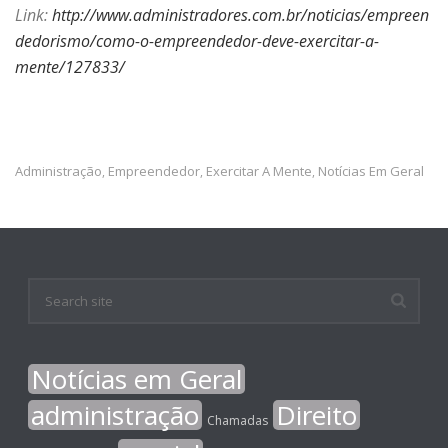
Link:
http://www.administradores.com.br/noticias/empreen
dedorismo/como-o-empreendedor-deve-exercitar-a-
mente/127833/
Administração
Empreendedor
Exercitar A Mente
Notícias Em Geral
,
,
,
Notícias em Geral
administração
Direito
Chamadas