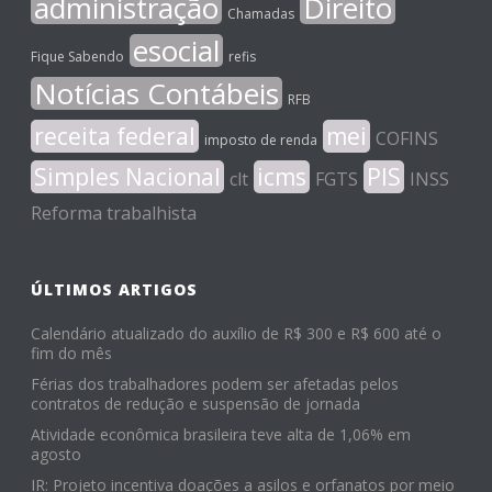
administração
Direito
Chamadas
esocial
Fique Sabendo
refis
Notícias Contábeis
RFB
receita federal
mei
COFINS
imposto de renda
Simples Nacional
icms
PIS
clt
FGTS
INSS
Reforma trabalhista
ÚLTIMOS ARTIGOS
Calendário atualizado do auxílio de R$ 300 e R$ 600 até o
fim do mês
Férias dos trabalhadores podem ser afetadas pelos
contratos de redução e suspensão de jornada
Atividade econômica brasileira teve alta de 1,06% em
agosto
IR: Projeto incentiva doações a asilos e orfanatos por meio