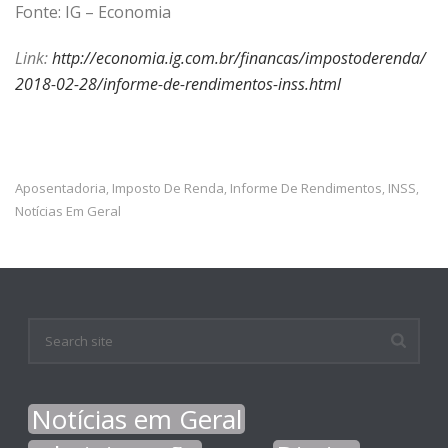
Fonte: IG – Economia
Link:
http://economia.ig.com.br/financas/impostoderenda/
2018-02-28/informe-de-rendimentos-inss.html
Aposentadoria
Imposto De Renda
Informe De Rendimentos
INSS
,
,
,
,
Notícias Em Geral
Notícias em Geral