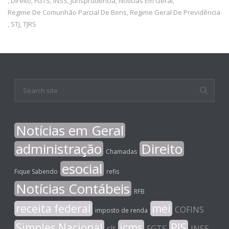
Direito
FGTS
INSS
Jurisprudência
Notícias Em Geral
,
,
,
,
,
,
Regime De Comunhão Parcial De Bens
Regime Geral De Previdência
,
STJ
TJRS
,
,
Notícias em Geral
administração
Direito
Chamadas
esocial
Fique Sabendo
refis
Notícias Contábeis
RFB
receita federal
mei
COFINS
imposto de renda
Simples Nacional
icms
PIS
clt
FGTS
INSS