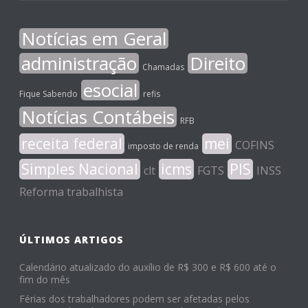
Notícias em Geral
administração
Direito
Chamadas
esocial
Fique Sabendo
refis
Notícias Contábeis
RFB
receita federal
mei
COFINS
imposto de renda
Simples Nacional
icms
PIS
clt
FGTS
INSS
Reforma trabalhista
ÚLTIMOS ARTIGOS
Calendário atualizado do auxílio de R$ 300 e R$ 600 até o
fim do mês
Férias dos trabalhadores podem ser afetadas pelos