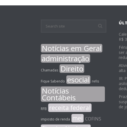
ÚL
Cale
R$ 3
Notícias em Geral
Féri
ser 
administração
redu
Ativ
Direito
Chamadas
alta
esocial
IR: 
Fique Sabendo
refis
asil
Notícias
ded
Contábeis
Praz
susp
receita federal
de j
RFB
mei
COFINS
imposto de renda