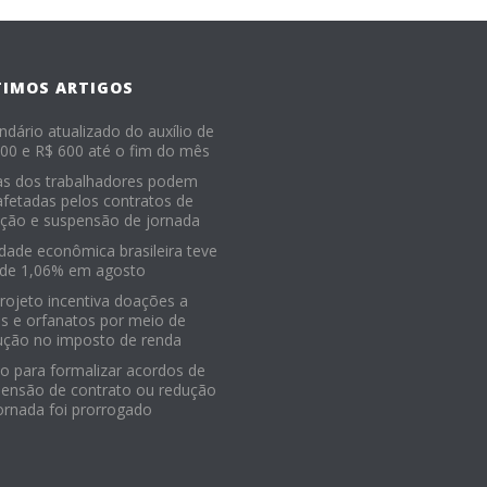
TIMOS ARTIGOS
ndário atualizado do auxílio de
00 e R$ 600 até o fim do mês
as dos trabalhadores podem
afetadas pelos contratos de
ção e suspensão de jornada
idade econômica brasileira teve
 de 1,06% em agosto
Projeto incentiva doações a
os e orfanatos por meio de
ução no imposto de renda
o para formalizar acordos de
ensão de contrato ou redução
ornada foi prorrogado