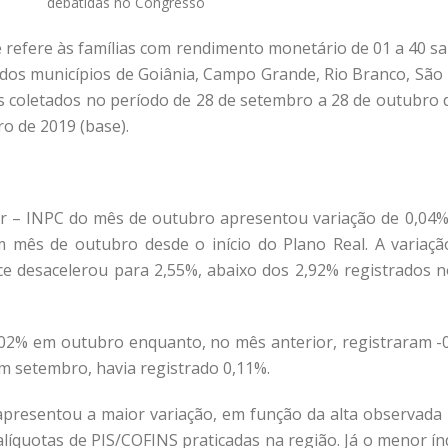
debatidas no Congresso
e refere às famílias com rendimento monetário de 01 a 40 sal
os municípios de Goiânia, Campo Grande, Rio Branco, São Luí
 coletados no período de 28 de setembro a 28 de outubro d
o de 2019 (base).
r – INPC do mês de outubro apresentou variação de 0,04%
m mês de outubro desde o início do Plano Real. A variaç
ce desacelerou para 2,55%, abaixo dos 2,92% registrados 
0,02% em outubro enquanto, no mês anterior, registraram 
m setembro, havia registrado 0,11%.
apresentou a maior variação, em função da alta observada n
líquotas de PIS/COFINS praticadas na região. Já o menor índ