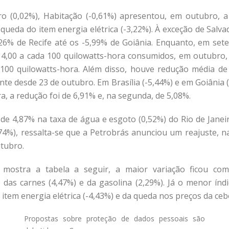
o (0,02%), Habitação (-0,61%) apresentou, em outubro, 
ueda do item energia elétrica (-3,22%). À exceção de Salvado
26% de Recife até os -5,99% de Goiânia. Enquanto, em sete
4,00 a cada 100 quilowatts-hora consumidos, em outubro, 
100 quilowatts-hora. Além disso, houve redução média de 
ente desde 23 de outubro. Em Brasília (-5,44%) e em Goiânia
a, a redução foi de 6,91% e, na segunda, de 5,08%.
de 4,87% na taxa de água e esgoto (0,52%) do Rio de Janei
,74%), ressalta-se que a Petrobrás anunciou um reajuste, n
utubro.
e mostra a tabela a seguir, a maior variação ficou co
 das carnes (4,47%) e da gasolina (2,29%). Já o menor índi
tem energia elétrica (-4,43%) e da queda nos preços da cebo
Propostas sobre proteção de dados pessoais são