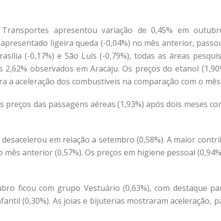
 Transportes apresentou variação de 0,45% em outubro
a apresentado ligeira queda (-0,04%) no mês anterior, pass
rasília (-0,17%) e São Luís (-0,79%), todas as áreas pesqu
s 2,62% observados em Aracaju. Os preços do etanol (1,90%)
a a aceleração dos combustíveis na comparação com o mês a
os preços das passagens aéreas (1,93%) após dois meses co
desacelerou em relação a setembro (0,58%). A maior contribui
 mês anterior (0,57%). Os preços em higiene pessoal (0,94
ubro ficou com grupo Vestuário (0,63%), com destaque p
nfantil (0,30%). As joias e bijuterias mostraram aceleração