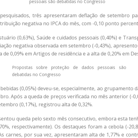
pessoais são debatidas no Congresso
pesquisados, três apresentaram deflação de setembro p
ribuição negativa no IPCA do mês, com -0,10 ponto percentua
stuário (0,63%), Saúde e cuidados pessoais (0,40%) e Trans
ariação negativa observada em setembro (-0,43%), apresentou 
a de 0,09% em Artigos de residência e a alta de 0,20% em De
Propostas sobre proteção de dados pessoais são
debatidas no Congresso
 bebidas (0,05%) deveu-se, especialmente, ao grupamento da
. Após a queda de preços verificada no mês anterior (-0,06
tembro (0,17%), registrou alta de 0,32%.
resentou queda pelo sexto mês consecutivo, embora esta ten
0%, respectivamente). Os destaques foram a cebola (-20,84
 As carnes, por sua vez, apresentaram alta de 1,77% e con