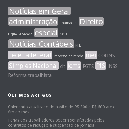
Notícias em Geral
administração
Direito
Chamadas
esocial
Fique Sabendo
refis
Notícias Contábeis
RFB
receita federal
mei
COFINS
imposto de renda
Simples Nacional
icms
PIS
clt
FGTS
INSS
Reforma trabalhista
ÚLTIMOS ARTIGOS
Calendário atualizado do auxílio de R$ 300 e R$ 600 até o
fim do mês
Férias dos trabalhadores podem ser afetadas pelos
contratos de redução e suspensão de jornada