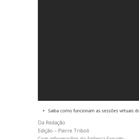
Saiba como funcionam as sessões virtuais do
Da Redação
Edição – Pierre Triboli
Com informações da Agência Senado