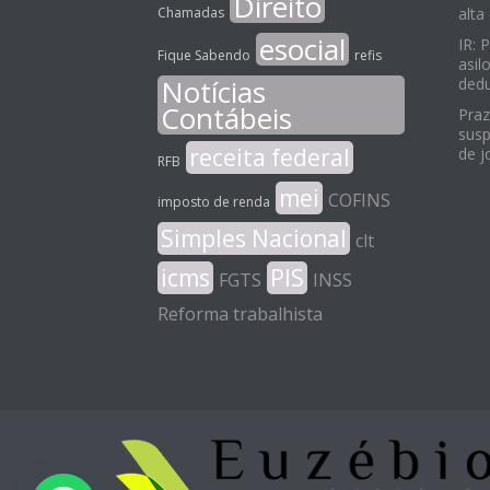
Direito
Chamadas
alta
esocial
IR: 
Fique Sabendo
refis
asil
Notícias
ded
Contábeis
Praz
susp
receita federal
de j
RFB
mei
COFINS
imposto de renda
Simples Nacional
clt
icms
PIS
FGTS
INSS
Reforma trabalhista