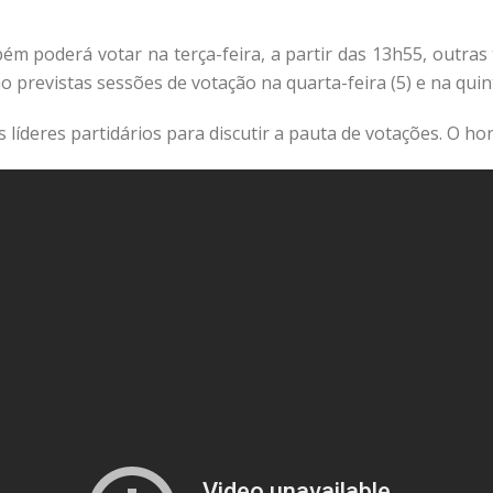
 poderá votar na terça-feira, a partir das 13h55, outras t
 previstas sessões de votação na quarta-feira (5) e na quinta
líderes partidários para discutir a pauta de votações. O hor