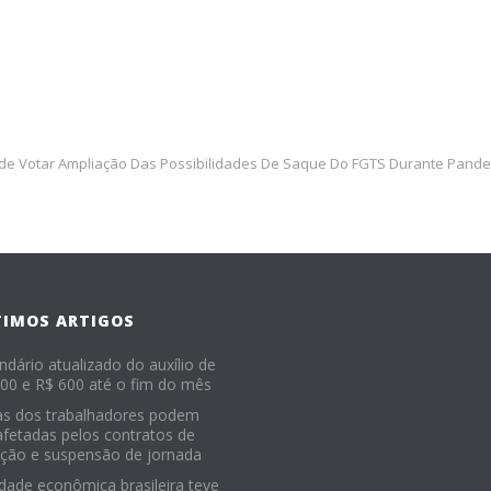
ode Votar Ampliação Das Possibilidades De Saque Do FGTS Durante Pand
TIMOS ARTIGOS
ndário atualizado do auxílio de
00 e R$ 600 até o fim do mês
as dos trabalhadores podem
afetadas pelos contratos de
ção e suspensão de jornada
idade econômica brasileira teve