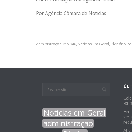
Por Agência Câmara de Notícias
Administração
Mp 946
Notícias Em Geral
Plenário P
,
,
,
ÚL
Cale
R$ 3
Notícias em Geral
Féri
ser 
administração
redu
Ativ