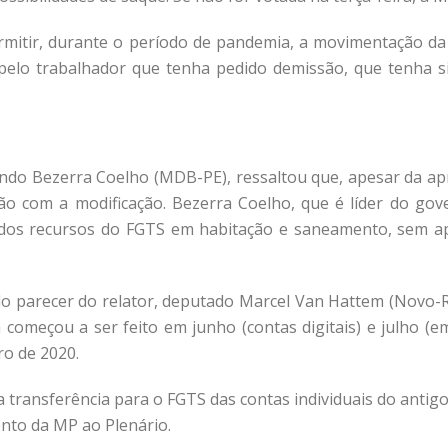
itir, durante o período de pandemia, a movimentação da t
elo trabalhador que tenha pedido demissão, que tenha s
ndo Bezerra Coelho (MDB-PE), ressaltou que, apesar da apr
 com a modificação. Bezerra Coelho, que é líder do gove
ão dos recursos do FGTS em habitação e saneamento, sem a
o parecer do relator, deputado Marcel Van Hattem (Novo-R
 começou a ser feito em junho (contas digitais) e julho (e
ro de 2020.
transferência para o FGTS das contas individuais do anti
ento da MP ao Plenário.