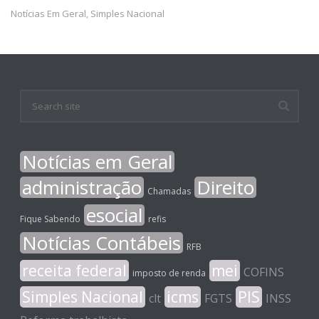
Notícias Em Geral
Simples Nacional
,
Notícias em Geral
administração
Direito
Chamadas
esocial
Fique Sabendo
refis
Notícias Contábeis
RFB
receita federal
mei
COFINS
imposto de renda
Simples Nacional
icms
PIS
clt
FGTS
INSS