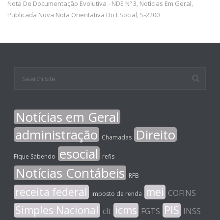
Nota De Documentação Evolutiva - NDE Nº 3
Notícias Em Geral
,
,
Publicada Nova Nota Orientativa Do ESocial
S-2200
,
Notícias em Geral
administração
Direito
Chamadas
esocial
Fique Sabendo
refis
Notícias Contábeis
RFB
receita federal
mei
COFINS
imposto de renda
Simples Nacional
icms
PIS
clt
FGTS
INSS