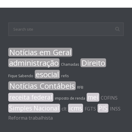
Notícias em Geral
administração
Direito
Chamadas
esocial
Fique Sabendo
refis
Notícias Contábeis
RFB
receita federal
mei
COFINS
imposto de renda
Simples Nacional
icms
PIS
clt
FGTS
INSS
Reforma trabalhista