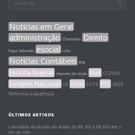
Notícias em Geral
administração
Direito
Chamadas
esocial
Fique Sabendo
refis
Notícias Contábeis
RFB
receita federal
mei
COFINS
imposto de renda
Simples Nacional
icms
PIS
clt
FGTS
INSS
Reforma trabalhista
ÚLTIMOS ARTIGOS
Calendário atualizado do auxílio de R$ 300 e R$ 600 até o
fim do mês