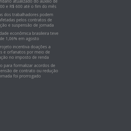
ndário atualizado do auxílio de
00 e R$ 600 até o fim do mês
as dos trabalhadores podem
afetadas pelos contratos de
ção e suspensão de jornada
idade econômica brasileira teve
 de 1,06% em agosto
Projeto incentiva doações a
os e orfanatos por meio de
ução no imposto de renda
o para formalizar acordos de
ensão de contrato ou redução
ornada foi prorrogado