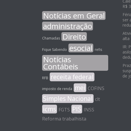
Cale
R$ 3
Notícias em Geral
Féri
ser 
administração
redu
Ativ
Direito
Chamadas
alta
esocial
IR: 
Fique Sabendo
refis
asil
Notícias
ded
Contábeis
Praz
susp
receita federal
de j
RFB
mei
COFINS
imposto de renda
Simples Nacional
clt
icms
PIS
FGTS
INSS
Reforma trabalhista