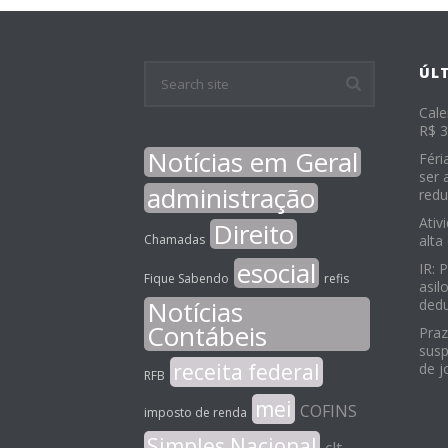
ÚL
Cale
R$ 3
Notícias em Geral
Féri
ser 
administração
redu
Ativ
Direito
Chamadas
alta
esocial
IR: 
Fique Sabendo
refis
asil
Notícias
ded
Contábeis
Praz
susp
receita federal
de j
RFB
mei
COFINS
imposto de renda
Simples Nacional