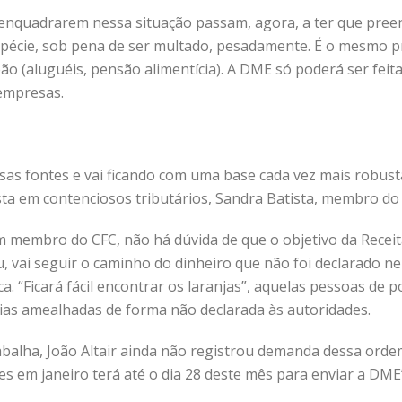
enquadrarem nessa situação passam, agora, a ter que preenc
pécie, sob pena de ser multado, pesadamente. É o mesmo pr
o (aluguéis, pensão alimentícia). A DME só poderá ser feita p
 empresas.
rsas fontes e vai ficando com uma base cada vez mais robust
ista em contenciosos tributários, Sandra Batista, membro do
 membro do CFC, não há dúvida de que o objetivo da Receita 
 vai seguir o caminho do dinheiro que não foi declarado n
ica. “Ficará fácil encontrar os laranjas”, aquelas pessoas 
as amealhadas de forma não declarada às autoridades.
rabalha, João Altair ainda não registrou demanda dessa or
em janeiro terá até o dia 28 deste mês para enviar a DME”