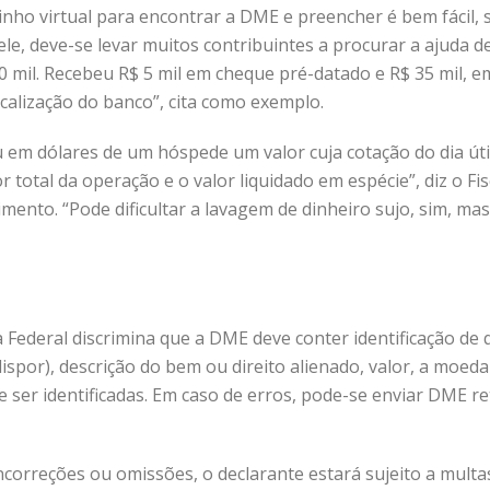
nho virtual para encontrar a DME e preencher é bem fácil, si
 ele, deve-se levar muitos contribuintes a procurar a ajuda 
 mil. Recebeu R$ 5 mil em cheque pré-datado e R$ 35 mil, em
scalização do banco”, cita como exemplo.
em dólares de um hóspede um valor cuja cotação do dia út
or total da operação e o valor liquidado em espécie”, diz o F
imento. “Pode dificultar a lavagem de dinheiro sujo, sim, m
ta Federal discrimina que a DME deve conter identificação d
ispor), descrição do bem ou direito alienado, valor, a moed
e ser identificadas. Em caso de erros, pode-se enviar DME r
ncorreções ou omissões, o declarante estará sujeito a multa