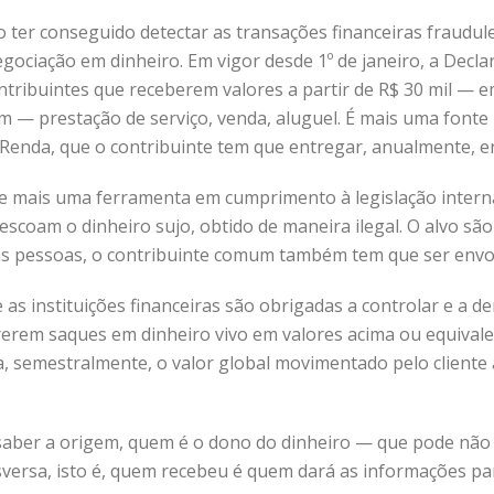
o ter conseguido detectar as transações financeiras fraudul
egociação em dinheiro. Em vigor desde 1º de janeiro, a De
ontribuintes que receberem valores a partir de R$ 30 mil —
m — prestação de serviço, venda, aluguel. É mais uma font
 Renda, que o contribuinte tem que entregar, anualmente, en
de mais uma ferramenta em cumprimento à legislação internac
 escoam o dinheiro sujo, obtido de maneira ilegal. O alvo são
s pessoas, o contribuinte comum também tem que ser envolv
 as instituições financeiras são obrigadas a controlar e a 
rrerem saques em dinheiro vivo em valores acima ou equivale
a, semestralmente, o valor global movimentado pelo cliente
 saber a origem, quem é o dono do dinheiro — que pode não
sversa, isto é, quem recebeu é quem dará as informações par