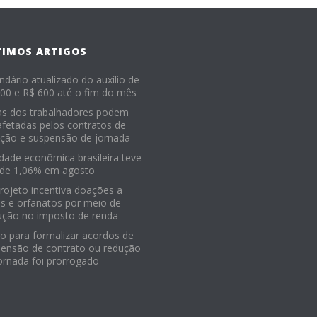
TIMOS ARTIGOS
ndário atualizado do auxílio de
00 e R$ 600 até o fim do mês
as dos trabalhadores podem
afetadas pelos contratos de
ção e suspensão de jornada
idade econômica brasileira teve
 de 1,06% em agosto
Projeto incentiva doações a
os e orfanatos por meio de
ução no imposto de renda
o para formalizar acordos de
ensão de contrato ou redução
ornada foi prorrogado