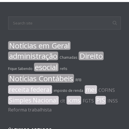
Notícias em Geral
administração
Direito
Chamadas
esocial
Fique Sabendo
refis
Notícias Contábeis
RFB
receita federal
mei
COFINS
imposto de renda
Simples Nacional
icms
PIS
clt
FGTS
INSS
Reforma trabalhista