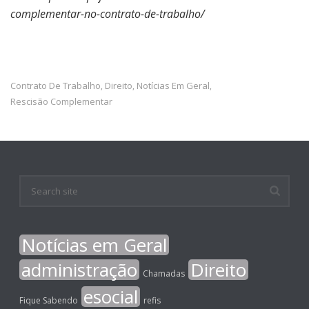
complementar-no-contrato-de-trabalho/
Contrato De Trabalho
Direito
Notícias Em Geral
,
,
,
Rescisão Complementar
Notícias em Geral
administração
Direito
Chamadas
esocial
Fique Sabendo
refis