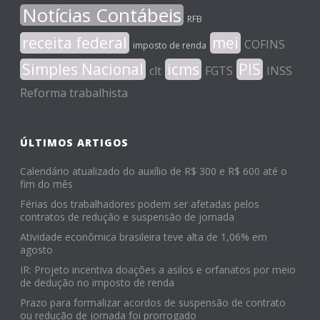
Notícias Contábeis
RFB
receita federal
mei
COFINS
imposto de renda
Simples Nacional
icms
PIS
clt
FGTS
INSS
Reforma trabalhista
ÚLTIMOS ARTIGOS
Calendário atualizado do auxílio de R$ 300 e R$ 600 até o
fim do mês
Férias dos trabalhadores podem ser afetadas pelos
contratos de redução e suspensão de jornada
Atividade econômica brasileira teve alta de 1,06% em
agosto
IR: Projeto incentiva doações a asilos e orfanatos por meio
de dedução no imposto de renda
Prazo para formalizar acordos de suspensão de contrato
ou redução de jornada foi prorrogado