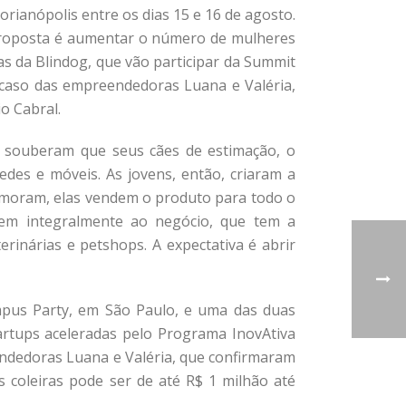
rianópolis entre os dias 15 e 16 de agosto.
 proposta é aumentar o número de mulheres
 da Blindog, que vão participar da Summit
 caso das empreendedoras Luana e Valéria,
o Cabral.
 souberam que seus cães de estimação, o
des e móveis. As jovens, então, criaram a
e moram, elas vendem o produto para todo o
arem integralmente ao negócio, que tem a
erinárias e petshops. A expectativa é abrir
ampus Party, em São Paulo, e uma das duas
artups aceleradas pelo Programa InovAtiva
eendedoras Luana e Valéria, que confirmaram
 coleiras pode ser de até R$ 1 milhão até