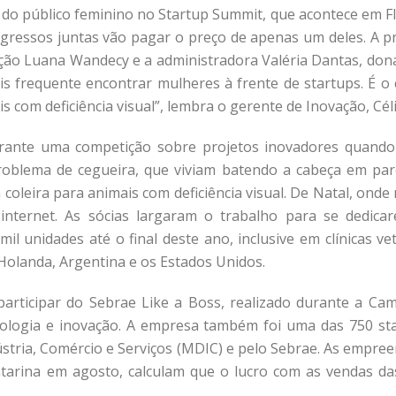
o público feminino no Startup Summit, que acontece em Flo
gressos juntas vão pagar o preço de apenas um deles. A
ão Luana Wandecy e a administradora Valéria Dantas, donas
is frequente encontrar mulheres à frente de startups. É o
com deficiência visual”, lembra o gerente de Inovação, Céli
urante uma competição sobre projetos inovadores quando
oblema de cegueira, que viviam batendo a cabeça em pare
coleira para animais com deficiência visual. De Natal, ond
 internet. As sócias largaram o trabalho para se dedic
l unidades até o final deste ano, inclusive em clínicas vet
Holanda, Argentina e os Estados Unidos.
participar do Sebrae Like a Boss, realizado durante a C
ologia e inovação. A empresa também foi uma das 750 st
ndústria, Comércio e Serviços (MDIC) e pelo Sebrae. As empr
arina em agosto, calculam que o lucro com as vendas das