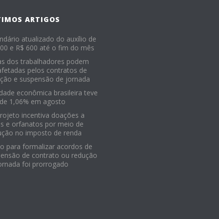
TIMOS ARTIGOS
ndário atualizado do auxílio de
00 e R$ 600 até o fim do mês
as dos trabalhadores podem
afetadas pelos contratos de
ção e suspensão de jornada
idade econômica brasileira teve
 de 1,06% em agosto
Projeto incentiva doações a
os e orfanatos por meio de
ução no imposto de renda
o para formalizar acordos de
ensão de contrato ou redução
ornada foi prorrogado