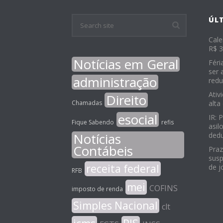
ÚL
Cale
R$ 3
Notícias em Geral
Féri
ser 
administração
redu
Ativ
Direito
Chamadas
alta
esocial
IR: 
Fique Sabendo
refis
asil
Notícias
ded
Contábeis
Praz
susp
receita federal
de j
RFB
mei
COFINS
imposto de renda
Simples Nacional
clt