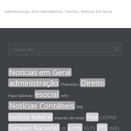
Administração
Bom Atendimento
Clientes
Notícias Em Geral
,
,
,
Notícias em Geral
administração
Direito
Chamadas
esocial
Fique Sabendo
refis
Notícias Contábeis
RFB
receita federal
mei
COFINS
imposto de renda
Simples Nacional
icms
PIS
clt
FGTS
INSS