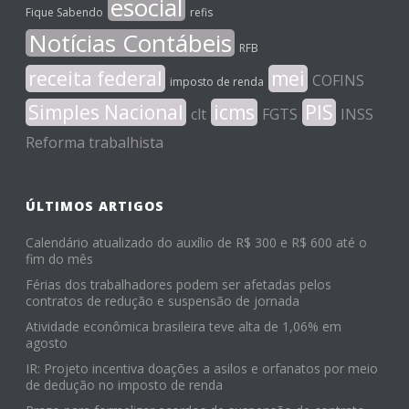
esocial
Fique Sabendo
refis
Notícias Contábeis
RFB
receita federal
mei
COFINS
imposto de renda
Simples Nacional
icms
PIS
clt
FGTS
INSS
Reforma trabalhista
ÚLTIMOS ARTIGOS
Calendário atualizado do auxílio de R$ 300 e R$ 600 até o
fim do mês
Férias dos trabalhadores podem ser afetadas pelos
contratos de redução e suspensão de jornada
Atividade econômica brasileira teve alta de 1,06% em
agosto
IR: Projeto incentiva doações a asilos e orfanatos por meio
de dedução no imposto de renda