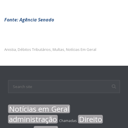
Fonte: Agência Senado
Anistia
Débitos Tributários
Multas
Notícias Em Geral
,
,
,
Notícias em Geral
administração
Direito
Chamadas