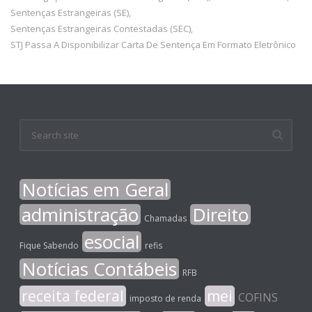
Sentenças Estrangeiras (SE)
,
Sentenças Estrangeiras Contestadas (SEC)
,
STJ Passa A Disponibilizar Carta De Sentença Em Formato Eletrônico
Notícias em Geral
administração
Direito
Chamadas
esocial
Fique Sabendo
refis
Notícias Contábeis
RFB
receita federal
mei
COFINS
imposto de renda