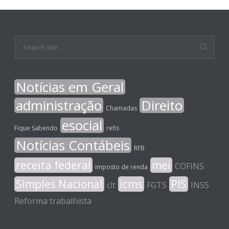
Notícias em Geral
administração
Direito
Chamadas
esocial
Fique Sabendo
refis
Notícias Contábeis
RFB
receita federal
mei
COFINS
imposto de renda
Simples Nacional
icms
PIS
clt
FGTS
INSS
Reforma trabalhista